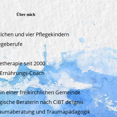
Über mich
lichen und vier Pflegekindern
legeberufe
getherapie seit 2000
d Ernährungs-Coach
in einer freikirchlichen Gemeinde
gische Beraterin nach CiBT de'ignis
Traumaberatung und Traumapädagogik